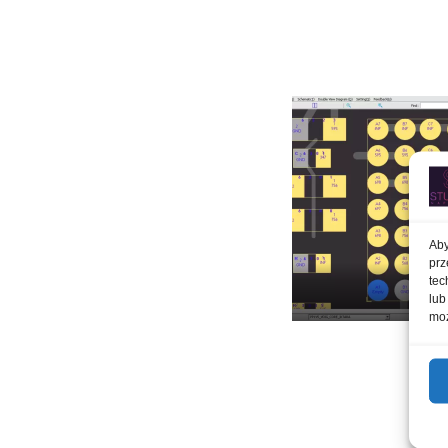
Aby
prz
tec
lub
hydra 1
moż