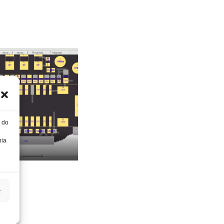
, do
nia
ort
e