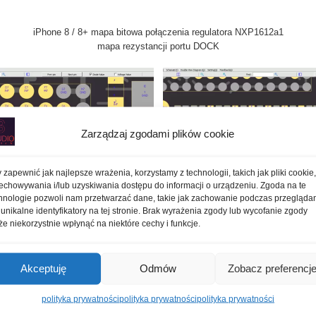
iPhone 8 / 8+ mapa bitowa połączenia regulatora NXP1612a1
mapa rezystancji portu DOCK
Zarządzaj zgodami plików cookie
 zapewnić jak najlepsze wrażenia, korzystamy z technologii, takich jak pliki cookie
echowywania i/lub uzyskiwania dostępu do informacji o urządzeniu. Zgoda na te
hnologie pozwoli nam przetwarzać dane, takie jak zachowanie podczas przegląda
 unikalne identyfikatory na tej stronie. Brak wyrażenia zgody lub wycofanie zgody
612a1 mapa połączeń
iPhone 8 dock p
e niekorzystnie wpłynąć na niektóre cechy i funkcje.
Akceptuję
Odmów
Zobacz preferencj
polityka prywatności
polityka prywatności
polityka prywatności