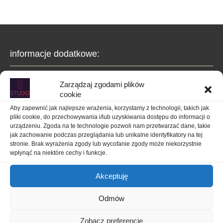
informacje dodatkowe:
jest to przedsięwzięcie typu Non-Profit. Przekazywana tu wiedza jest
Zarządzaj zgodami plików
moim wkładem w świadomość społeczności "fixit" i nie pobieram z
cookie
tego opłat. .
Aby zapewnić jak najlepsze wrażenia, korzystamy z technologii, takich jak
pliki cookie, do przechowywania i/lub uzyskiwania dostępu do informacji o
gwarancja standardowo wynosi 1 rok na wykonane prace, jednak z
urządzeniu. Zgoda na te technologie pozwoli nam przetwarzać dane, takie
doświadczenia... wychodzi "dożywocie". Szczegóły o powyższym i
jak zachowanie podczas przeglądania lub unikalne identyfikatory na tej
ewentualnych opłatach - w zakładce
o mnie
,
stronie. Brak wyrażenia zgody lub wycofanie zgody może niekorzystnie
wpłynąć na niektóre cechy i funkcje.
nawigacja:
Akceptuję
Odmów
Strona główna
kontakt:
Zobacz preferencje
o mnie