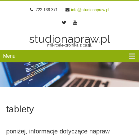
722 136 371
info@studionapraw.pl
studionapraw.pl
mikroelektronika z pasji.
Menu
tablety
poniżej, informacje dotyczące napraw