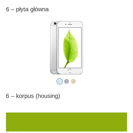
6 – płyta główna
6 – korpus (housing)