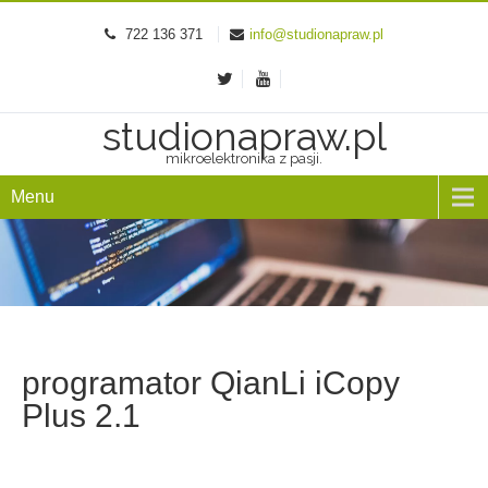
722 136 371
info@studionapraw.pl
studionapraw.pl
mikroelektronika z pasji.
Menu
programator QianLi iCopy
Plus 2.1