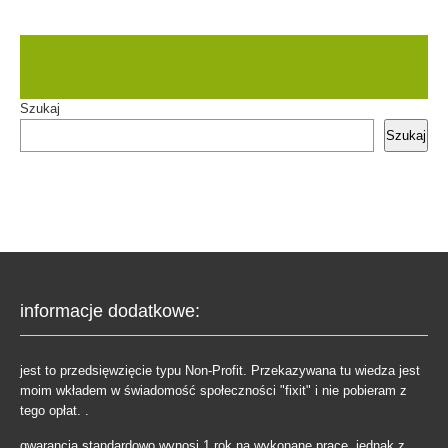
Szukaj
Szukaj
informacje dodatkowe:
jest to przedsięwzięcie typu Non-Profit. Przekazywana tu wiedza jest
moim wkładem w świadomość społeczności "fixit" i nie pobieram z
tego opłat. .
gwarancja standardowo wynosi 1 rok na wykonane prace, jednak z