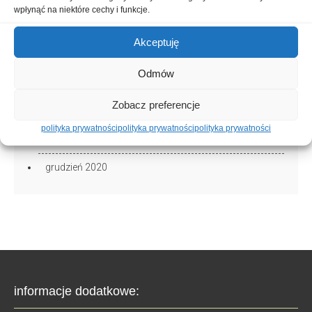
marzec 2022
wpłynąć na niektóre cechy i funkcje.
październik 2021
Akceptuję
wrzesień 2021
Odmów
maj 2021
Zobacz preferencje
marzec 2021
polityka prywatności
polityka prywatności
polityka prywatności
luty 2021
grudzień 2020
informacje dodatkowe: