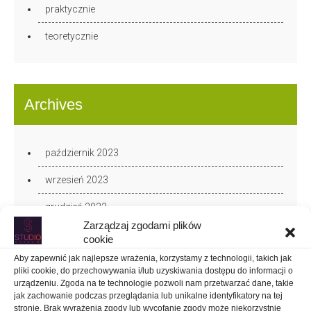
praktycznie
teoretycznie
Archives
październik 2023
wrzesień 2023
grudzień 2022
Zarządzaj zgodami plików
październik 2022
cookie
Aby zapewnić jak najlepsze wrażenia, korzystamy z technologii, takich jak
sierpień 2022
pliki cookie, do przechowywania i/lub uzyskiwania dostępu do informacji o
urządzeniu. Zgoda na te technologie pozwoli nam przetwarzać dane, takie
czerwiec 2022
jak zachowanie podczas przeglądania lub unikalne identyfikatory na tej
stronie. Brak wyrażenia zgody lub wycofanie zgody może niekorzystnie