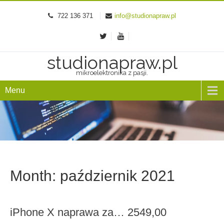
722 136 371
info@studionapraw.pl
studionapraw.pl
mikroelektronika z pasji.
Menu
Month:
październik 2021
iPhone X naprawa za… 2549,00