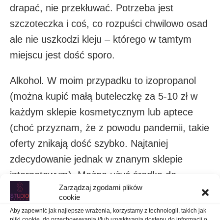
drapać, nie przekłuwać. Potrzeba jest
szczoteczka i coś, co rozpuści chwilowo osad
ale nie uszkodzi kleju – którego w tamtym
miejscu jest dość sporo.
Alkohol. W moim przypadku to izopropanol
(można kupić małą buteleczkę za 5-10 zł w
każdym sklepie kosmetycznym lub aptece
(choć przyznam, że z powodu pandemii, takie
oferty znikają dość szybko. Najtaniej
zdecydowanie jednak w znanym sklepie
internetowym). Można użyć środka do
Zarządzaj zgodami plików
dezynfekcji rąk, dość popularny ostatnio w
cookie
każdym domu. Użyłem do tego miękkiej
Aby zapewnić jak najlepsze wrażenia, korzystamy z technologii, takich jak
pliki cookie, do przechowywania i/lub uzyskiwania dostępu do informacji o