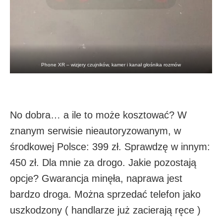
Phone XR – wizjery czujników, kamer i kanał głośnika rozmów
No dobra… a ile to może kosztować? W
znanym serwisie nieautoryzowanym, w
środkowej Polsce: 399 zł. Sprawdzę w innym:
450 zł. Dla mnie za drogo. Jakie pozostają
opcje? Gwarancja minęła, naprawa jest
bardzo droga. Można sprzedać telefon jako
uszkodzony ( handlarze już zacierają ręce )