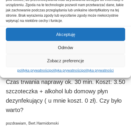
szczoteczki do zębów za 3.50 zł. Dodam, by
urządzeniu. Zgoda na te technologie pozwoli nam przetwarzać dane, takie
nie zalać słuchawki, dozujemy delikatnie.
jak zachowanie podczas przeglądania lub unikalne identyfikatory na tej
stronie. Brak wyrażenia zgody lub wycofanie zgody może niekorzystnie
Alkohol dość szybko poradził sobie z
wpłynąć na niektóre cechy i funkcje.
zabrudzeniem, odparowując w temperaturze
Akceptuję
pokojowej zabrał z sobą zanieczyszczenia.
Trzeba będzie poprawić za kilka chwil ale
Odmów
głośnik ożył.
Zobacz preferencje
polityka prywatności
polityka prywatności
polityka prywatności
Kolejny sukces, telefon wrócił do właścicielki.
Czas trwania naprawy ok. 30 min. Koszt: 3.50
szczoteczka + alkohol lub domowy płyn
dezynfekujący ( u mnie koszt. 0 zł). Czy było
warto?
pozdrawiam, Bert.Harmidomski