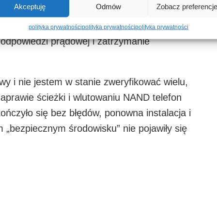
Akceptuję
Odmów
Zobacz preferencj
 rejonie, z powodu rozszerzalności
o się. Brak napięcia zwrotnego w
polityka prywatności
polityka prywatności
polityka prywatności
powiedzi prądowej i zatrzymanie
y i nie jestem w stanie zweryfikować wielu,
aprawie ścieżki i wlutowaniu NAND telefon
ończyło się bez błędów, ponowna instalacja i
 „bezpiecznym środowisku” nie pojawiły się