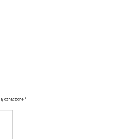
są oznaczone
*