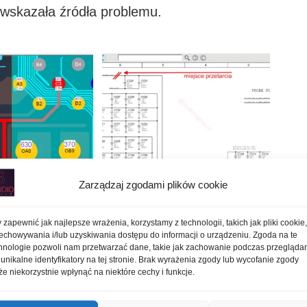
ie wskazała źródła problemu.
Zarządzaj zgodami plików cookie
rror 9 i bootloop
iPhone 7 error 9 i bootloop
 zapewnić jak najlepsze wrażenia, korzystamy z technologii, takich jak pliki cookie
echowywania i/lub uzyskiwania dostępu do informacji o urządzeniu. Zgoda na te
hnologie pozwoli nam przetwarzać dane, takie jak zachowanie podczas przegląda
czas usuwania kleju powstało uszkodzenie.
 unikalne identyfikatory na tej stronie. Brak wyrażenia zgody lub wycofanie zgody
e niekorzystnie wpłynąć na niektóre cechy i funkcje.
związek z częstymi restartami. Możliwe, że
ód tego problemu miał inną przyczynę.