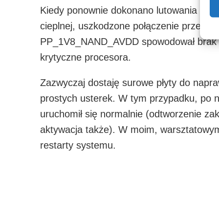
Kiedy ponownie dokonano lutowania w tym
cieplnej, uszkodzone połączenie przerwał
PP_1V8_NAND_AVDD spowodował brak od
krytyczne procesora.
Zazwyczaj dostaję surowe płyty do napraw
prostych usterek. W tym przypadku, po n
uruchomił się normalnie (odtworzenie zak
aktywacja także). W moim, warsztatowym
restarty systemu.