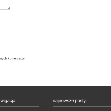
jnych komentarzy.
wigacja:
najnowsze posty: