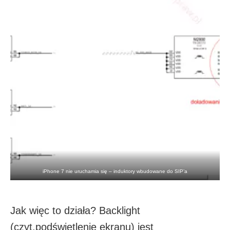
iPhone 7 nie uruchamia się – induktory wbudowane do SIP’a
Jak więc to działa? Backlight
(czyt.podświetlenie ekranu) jest