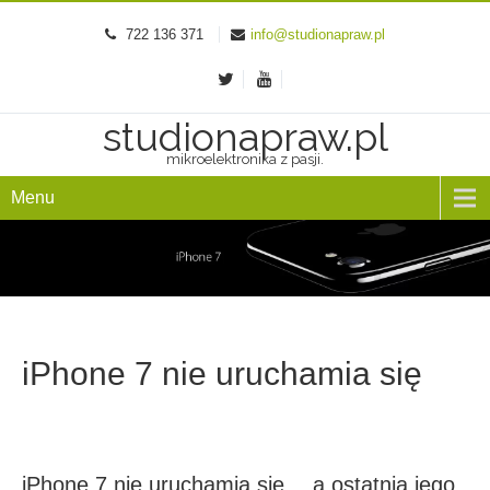
722 136 371
info@studionapraw.pl
studionapraw.pl
mikroelektronika z pasji.
Menu
iPhone 7 nie uruchamia się
iPhone 7 nie uruchamia się… a ostatnią jego