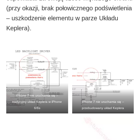
(przy okazji, brak połowicznego podświetlenia
– uszkodzenie elementu w parze Układu
Keplera).
iPhone 7 nie uruchamia się –
tradycyjny układ Keplera w iPhone
iPhone 7 nie uruchamia się –
6/6s
przebudowany układ Keplera