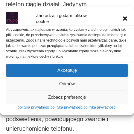
telefon ciągle działał. Jedynym
mankamentem tego był brak flash’a podczas
Zarządzaj zgodami plików
cookie
robienia zdjęć przednią kamerą. Zwyczajnie,
Aby zapewnić jak najlepsze wrażenia, korzystamy z technologii, takich jak
zdjęcia wychodziły zbyt ciemne
pliki cookie, do przechowywania i/lub uzyskiwania dostępu do informacji o
urządzeniu. Zgoda na te technologie pozwoli nam przetwarzać dane, takie
(niedoświetlone) a sam backlight nie osiągał
jak zachowanie podczas przeglądania lub unikalne identyfikatory na tej
poprzedniej jasności podczas pracy w
stronie. Brak wyrażenia zgody lub wycofanie zgody może niekorzystnie
wpłynąć na niektóre cechy i funkcje.
warunkach pełnego słońca. Pamiętam, że
Akceptuję
wiele chińskich ekranów (zamienniki, po
rozbiciu ekranu) i tak nie potrafiło uzyskać
Odmów
wymaganej jasności, więc w przypadku
Zobacz preferencje
problemów z backlightem, po zalaniach
polityka prywatności
polityka prywatności
polityka prywatności
można było pozbyć się całego pół-obwodu
podświetlenia, powodującego zwarcie i
unieruchomienie telefonu.