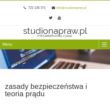
722 136 371
info@studionapraw.pl
studionapraw.pl
mikroelektronika z pasji.
Menu
zasady bezpieczeństwa i
teoria prądu