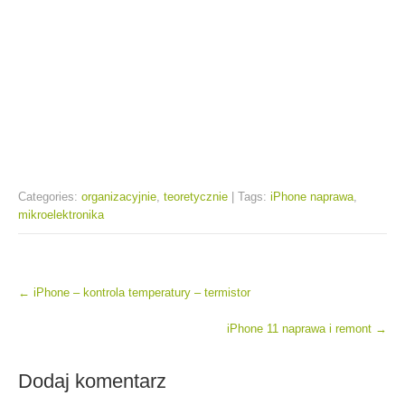
Categories:
organizacyjnie
,
teoretycznie
| Tags:
iPhone naprawa
,
mikroelektronika
Post
←
iPhone – kontrola temperatury – termistor
iPhone 11 naprawa i remont
→
navigation
Dodaj komentarz