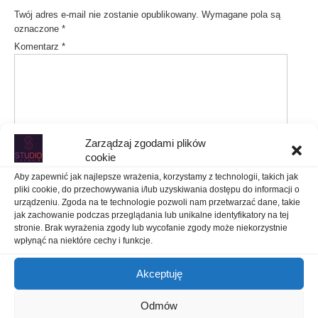
Twój adres e-mail nie zostanie opublikowany.
Wymagane pola są
oznaczone
*
Komentarz
*
Zarządzaj zgodami plików
cookie
Nazwa
*
Aby zapewnić jak najlepsze wrażenia, korzystamy z technologii, takich jak
pliki cookie, do przechowywania i/lub uzyskiwania dostępu do informacji o
Adres e-mail
*
urządzeniu. Zgoda na te technologie pozwoli nam przetwarzać dane, takie
jak zachowanie podczas przeglądania lub unikalne identyfikatory na tej
stronie. Brak wyrażenia zgody lub wycofanie zgody może niekorzystnie
Witryna internetowa
wpłynąć na niektóre cechy i funkcje.
Akceptuję
Zapamiętaj moje dane w tej przeglądarce podczas pisania kolejnych
komentarzy.
Odmów