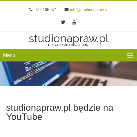
722 136 371
info@studionapraw.pl
studionapraw.pl
mikroelektronika z pasji.
Menu
studionapraw.pl będzie na
YouTube