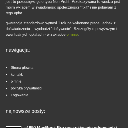
jest to przedsięwzięcie typu Non-Profit. Przekazywana tu wiedza jest
moim wkładem w świadomość społeczności "fixit" i nie pobieram z
tego opłat. .
gwarancja standardowo wynosi 1 rok na wykonane prace, jednak z
doświadczenia... wychodzi "dożywocie". Szczegóły o powyższym i
ewentualnych opłatach - w zakładce
o mnie
,
nawigacja:
Strona główna
kontakt:
o mnie
polityka prywatności
Logowanie
najnowsze posty:
a1990 MacBook Pro poszukiwanie odpowiedzi