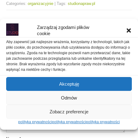
Categories:
organizacyjnie
| Tags:
studionapraw.pl
Zarządzaj zgodami plików
Post
←
iPhone 6s jak odzyskać dane
cookie
Aby zapewnić jak najlepsze wrażenia, korzystamy z technologii, takich jak
Musisz schłodzić iPhone’a przed użyciem go
→
navigation
pliki cookie, do przechowywania i/lub uzyskiwania dostępu do informacji o
urządzeniu. Zgoda na te technologie pozwoli nam przetwarzać dane, takie
jak zachowanie podczas przeglądania lub unikalne identyfikatory na tej
Dodaj komentarz
stronie. Brak wyrażenia zgody lub wycofanie zgody może niekorzystnie
wpłynąć na niektóre cechy i funkcje.
Twój adres e-mail nie zostanie opublikowany.
Wymagane pola są
oznaczone
*
Akceptuję
Komentarz
*
Odmów
Zobacz preferencje
polityka prywatności
polityka prywatności
polityka prywatności